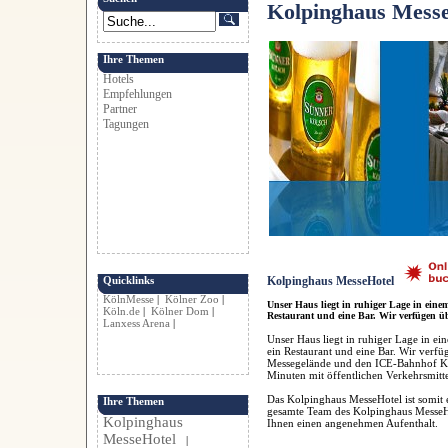
Kolpinghaus Mess
Ihre Themen
Hotels
Empfehlungen
Partner
Tagungen
Quicklinks
Kolpinghaus MesseHotel
KölnMesse
|
Kölner Zoo
|
Unser Haus liegt in ruhiger Lage in eine
Köln.de
|
Kölner Dom
|
Restaurant und eine Bar. Wir verfügen üb
Lanxess Arena
|
Unser Haus liegt in ruhiger Lage in e
ein Restaurant und eine Bar. Wir verfü
Messegelände und den ICE-Bahnhof Köl
Minuten mit öffentlichen Verkehrsmitte
Das Kolpinghaus MesseHotel ist somit 
Ihre Themen
gesamte Team des Kolpinghaus MesseHo
Kolpinghaus
Ihnen einen angenehmen Aufenthalt.
MesseHotel
|