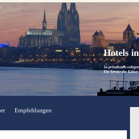
Hotels i
1a-privathotels-cologne
Ein Service der Kölner 
er
Empfehlungen