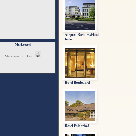
Airport BusinessHotel
Köln
Merkzettel
Merkzettel drucken
Hotel Boulevard
Hotel Falderhof