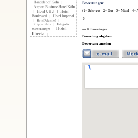
Handelshof Köln
|
Bewertungen:
Airport BusinessHotel Köln
(1= Sehr gut - 2= Gut - 3= Mittel - 4= 
Hotel UHU
Hotel
|
|
Boulevard
Hotel Imperial
|
0
|
|
Hotel Falderhof
|
Knippschild´s
Fotografie
Hotel
|
aus 0 Einsendungen.
Joachim Rieger
Ilbertz
|
Bewertung abgeben
Bewertung ansehen