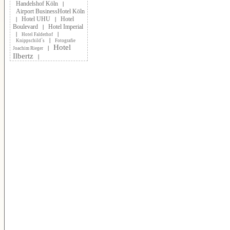
Handelshof Köln
|
Airport BusinessHotel Köln
Hotel UHU
Hotel
|
|
Boulevard
Hotel Imperial
|
|
|
Hotel Falderhof
|
Knippschild´s
Fotografie
Hotel
|
Joachim Rieger
Ilbertz
|