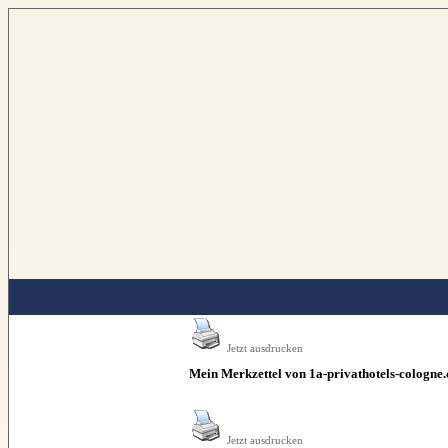
www.1a-privathotels-cologne.de
Jetzt ausdrucken
Mein Merkzettel von 1a-privathotels-cologne.
Jetzt ausdrucken