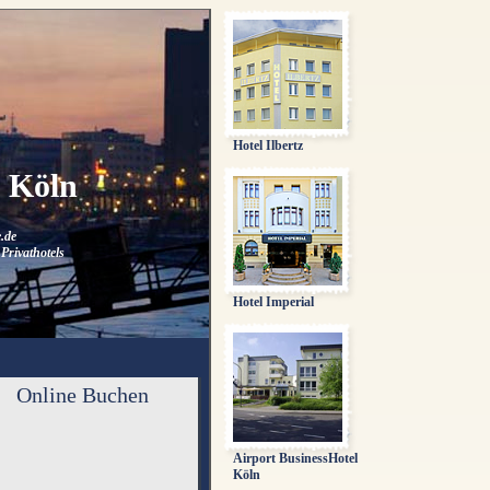
Hotel Ilbertz
n Köln
.de
Privathotels
Hotel Imperial
Online Buchen
Airport BusinessHotel
Köln