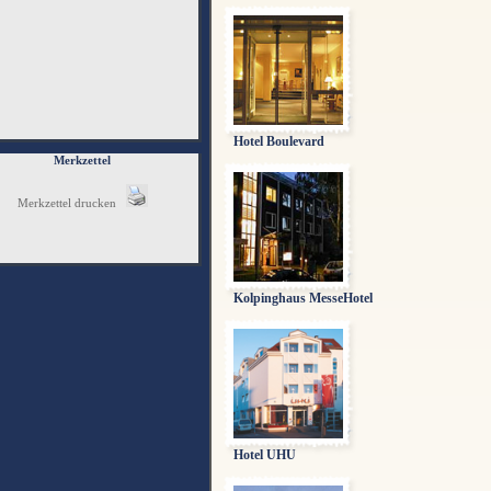
Hotel Boulevard
Merkzettel
Merkzettel drucken
Kolpinghaus MesseHotel
Hotel UHU