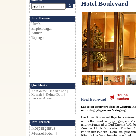
Hotel Boulevard
Ihre Themen
Hotels
Empfehlungen
Partner
Tagungen
Quicklinks
KölnMesse
|
Kölner Zoo
|
Köln.de
|
Kölner Dom
|
Lanxess Arena
|
Hotel Boulevard
Das Hotel Boulevard liegt im Zentrum K
und ruhig gelegen, zur Verfügung.
Das Hotel Boulevard liegt im Zentru
mit Balkon und ruhig gelegen, zur Ve
Ihre Themen
und verfügen über Bad/Dusche-WC, beq
Kolpinghaus
Zimmer, LCD-TV, Telefon, Minibar, Zi
Fön in den Bädern. Dom, Hauptbahnhof
MesseHotel
|
öffentlichen Verkehrsmitteln mühelos e