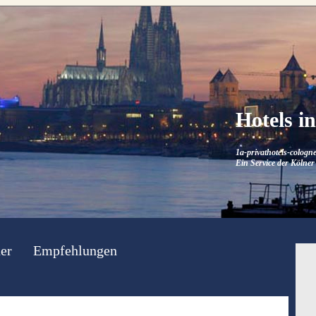
Hotels i
1a-privathotels-cologne
Ein Service der Kölner 
er
Empfehlungen