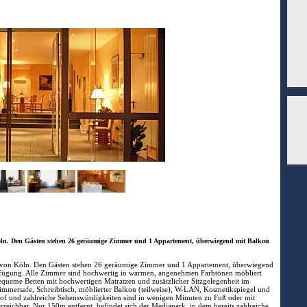
öln. Den Gästen stehen 26 geräumige Zimmer und 1 Appartement, überwiegend mit Balkon
m von Köln. Den Gästen stehen 26 geräumige Zimmer und 1 Appartement, überwiegend
rfügung. Alle Zimmer sind hochwertig in warmen, angenehmen Farbtönen möbliert
ueme Betten mit hochwertigen Matratzen und zusätzlicher Sitzgelegenheit im
mmersafe, Schreibtisch, möblierter Balkon (teilweise), W-LAN, Kosmetikspiegel und
 und zahlreiche Sehenswürdigkeiten sind in wenigen Minuten zu Fuß oder mit
rreichbar. Nur 150m entfernt, befindet sich der Mediapark, in dem bereits zahlreiche