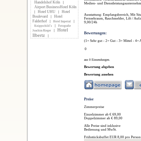
Handelshof Köln
|
Medien- und Dienstleistungsunternehm
Airport BusinessHotel Köln
Hotel UHU
Hotel
|
|
Ausstattung: Empfangsbereich, Mit Si
Boulevard
Hotel
|
Fernsehraum, Rauchmelder, Lift / Aufz
Falderhof
|
|
Hotel Imperial
9,00/24h
|
Knippschild´s
Fotografie
Hotel
|
Joachim Rieger
Bewertungen:
Ilbertz
|
(1= Sehr gut - 2= Gut - 3= Mittel - 4= 
0
aus 0 Einsendungen.
Bewertung abgeben
Bewertung ansehen
Preise
Zimmerpreise
Einzelzimmer ab € 69,00
Doppelzimmer ab € 89,00
Alle Preise sind inklusive
Bedienung und MwSt.
Frühstücksbuffet EUR 8,00 pro Person