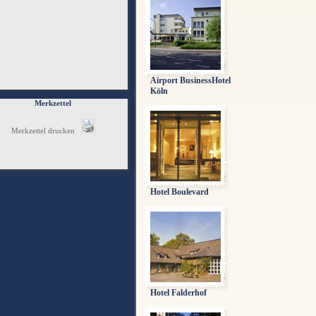
Airport BusinessHotel
Köln
Merkzettel
Merkzettel drucken
Hotel Boulevard
Hotel Falderhof