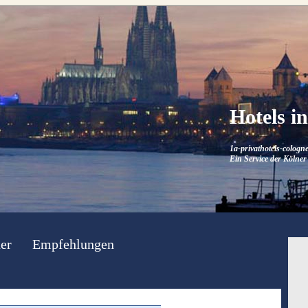
Hotels i
1a-privathotels-cologne
Ein Service der Kölner 
er
Empfehlungen