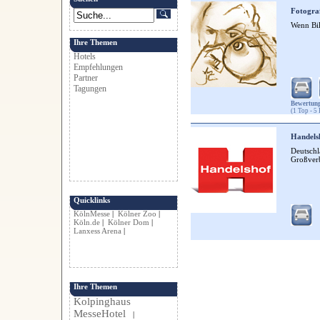
Fotogra
Wenn Bil
Ihre Themen
Hotels
Empfehlungen
Partner
Tagungen
Bewertung
(1 Top - 5 
Handels
Deutschl
Großver
Quicklinks
KölnMesse
|
Kölner Zoo
|
Köln.de
|
Kölner Dom
|
Lanxess Arena
|
Ihre Themen
Kolpinghaus
MesseHotel
|