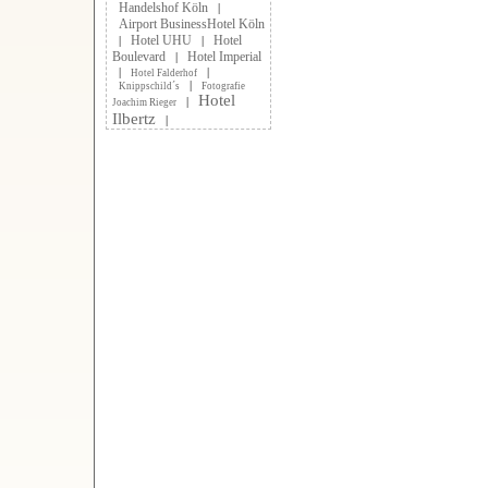
Handelshof Köln
|
Airport BusinessHotel Köln
Hotel UHU
Hotel
|
|
Boulevard
Hotel Imperial
|
|
|
Hotel Falderhof
|
Knippschild´s
Fotografie
Hotel
|
Joachim Rieger
Ilbertz
|