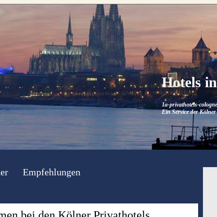
Hotels i
1a-privathotels-cologne
Ein Service der Kölner 
er
Empfehlungen
en bei den Kölner Privathotels